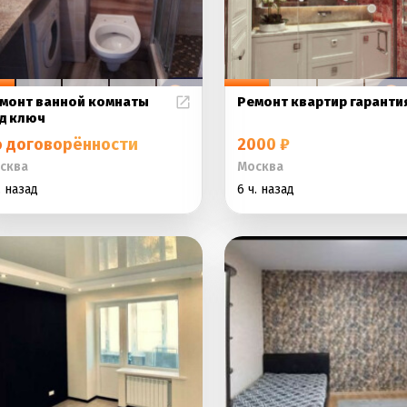
монт ванной комнаты
Ремонт квартир гаранти
д ключ
о договорённости
2000 ₽
сква
Москва
. назад
6 ч. назад