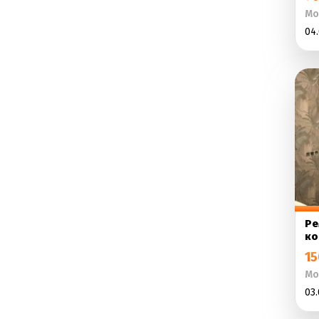
Мо
04.
Ре
ко
15
Мо
03.