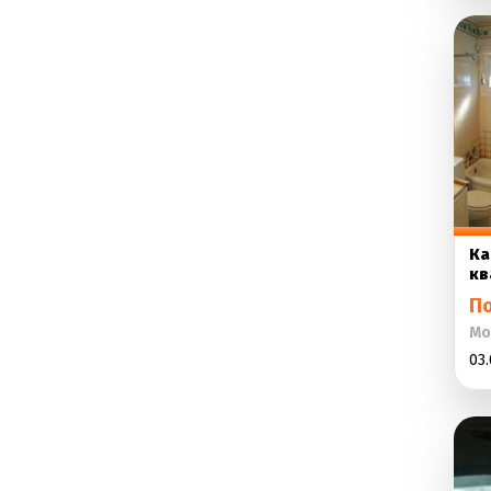
Ка
кв
П
Мо
03.