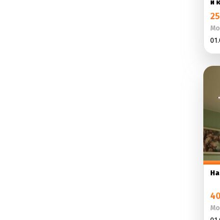
и 
25
Мо
01.
На
40
Мо