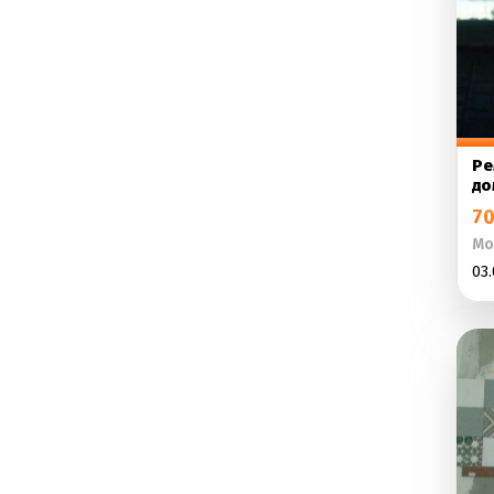
Ре
до
70
Мо
03.