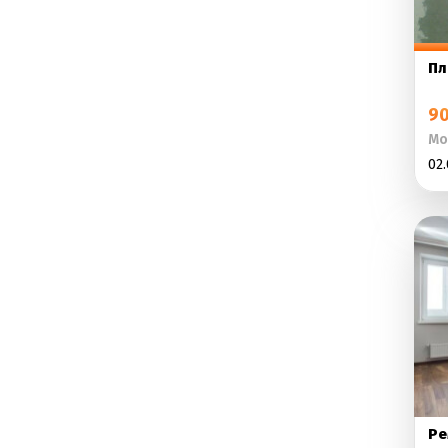
Пл
90
Мо
02.
Ре