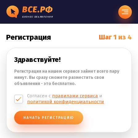
ВСЕ.РФ
БИЗНЕС ОБЪЯВЛЕНИЯ
Регистрация
Шаг
1
из 4
Здравствуйте!
Регистрация на нашем сервисе займет всего пару
минут. Вы сразу сможете разместить свои
объявления - это бесплатно.
Согласен с
правилами сервиса
и
политикой конфиденциальности
НАЧАТЬ РЕГИСТРАЦИЮ