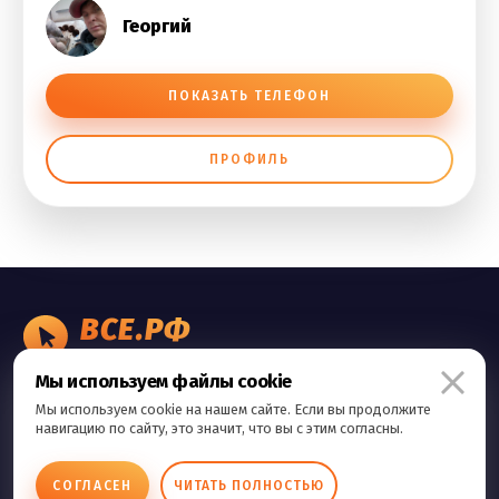
Георгий
ПОКАЗАТЬ ТЕЛЕФОН
ПРОФИЛЬ
ВСЕ.РФ
БИЗНЕС ОБЪЯВЛЕНИЯ
Мы используем файлы cookie
Правила сервиса
Мы используем cookie на нашем сайте. Если вы продолжите
Политика конфиденциальности
навигацию по сайту, это значит, что вы с этим согласны.
Контакты
СОГЛАСЕН
ЧИТАТЬ ПОЛНОСТЬЮ
Copyright © 2026 Все.Рф Все права защищены