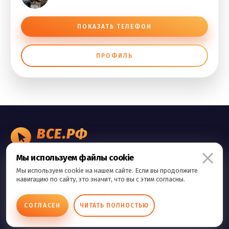
ПОКАЗАТЬ ТЕЛЕФОН
ПРОФИЛЬ
ВСЕ.РФ
БИЗНЕС ОБЪЯВЛЕНИЯ
Мы используем файлы cookie
Правила сервиса
Мы используем cookie на нашем сайте. Если вы продолжите
Политика конфиденциальности
навигацию по сайту, это значит, что вы с этим согласны.
Контакты
СОГЛАСЕН
ЧИТАТЬ ПОЛНОСТЬЮ
Copyright © 2026 Все.Рф Все права защищены