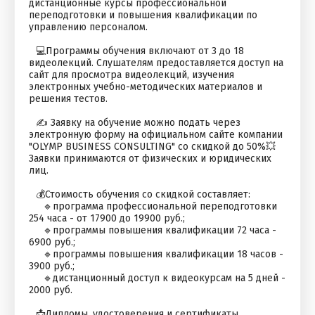
дистанционные курсы профессиональной
переподготовки и повышения квалификации по
управлению персоналом.⠀
⠀
⠀💻Программы обучения включают от 3 до 18
видеолекций. Слушателям предоставляется доступ на
сайт для просмотра видеолекций, изучения
электронных учебно-методических материалов и
решения тестов.⠀
⠀
⠀✍️ Заявку на обучение можно подать через
электронную форму на официальном сайте компании
"OLYMP BUSINESS CONSULTING" со скидкой до 50%💥
Заявки принимаются от физических и юридических
лиц. ⠀
⠀
⠀💰Стоимость обучения со скидкой составляет:⠀
⠀⠀🔹программа профессиональной переподготовки
254 часа - от 17900 до 19900 руб.;⠀
⠀⠀🔹программы повышения квалификации 72 часа -
6900 руб.;⠀
⠀⠀🔹программы повышения квалификации 18 часов -
3900 руб.;
⠀⠀🔹дистанционный доступ к видеокурсам на 5 дней -
2000 руб.
⠀
⠀📩Дипломы, удостоверения и сертификаты