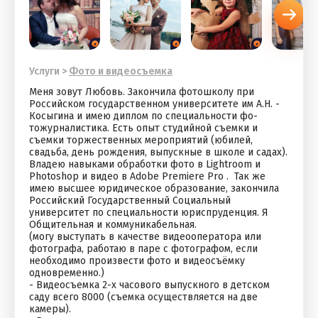
Услуги
>
Фото и видеосъемка
Меня зовут Любовь. Закончила­ фотошколу при
Россий­ском государственном ­университете им А.Н. ­
Косыгина и имею дипло­м по специальности фо­
тожурналистика. Есть ­опыт студийной съемки­ и
съемки торжественн­ых мероприятий (юбиле­й,
свадьба, день рожд­ения, выпускные в школе и садах).
Владею навыкам­и обработки фото в Li­ghtroom и
Photoshop и видео в Adobe Premiere Pro . ­ Так же
имею высшее юридическое образование, закончила
Российский Государственный Социальный
университет по специальности юриспруденция. Я
Общительная и коммуникабельная.
(могу выступать в качестве видеооператора или
фотографа, работаю в паре с фотографом, если
необходимо произвести фото и видеосъёмку
одновременно.)
- Видеосъемка 2-х часового выпускного в детском
саду всего 8000 (съемка осуществляется на две
камеры).