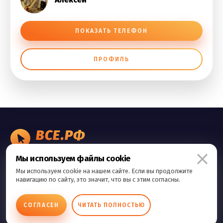
ПОКАЗАТЬ ТЕЛЕФОН
ПРОФИЛЬ
ВСЕ.РФ
БИЗНЕС ОБЪЯВЛЕНИЯ
Мы используем файлы cookie
Правила сервиса
Мы используем cookie на нашем сайте. Если вы продолжите
Политика конфиденциальности
навигацию по сайту, это значит, что вы с этим согласны.
Контакты
СОГЛАСЕН
ЧИТАТЬ ПОЛНОСТЬЮ
Copyright © 2026 Все.Рф Все права защищены