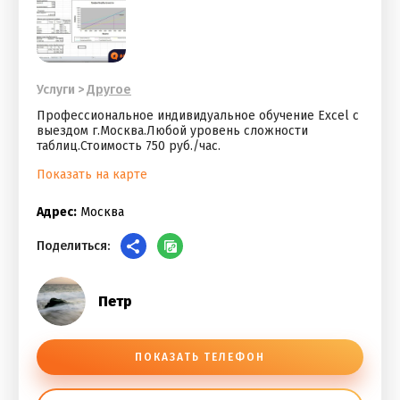
Услуги
>
Другое
Профессиональное индивидуальное обучение Excel с
выездом г.Москва.Любой уровень сложности
таблиц.Стоимость 750 руб./час.
Показать на карте
Адрес:
Москва
Поделиться:
Петр
ПОКАЗАТЬ ТЕЛЕФОН