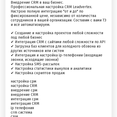
Внедрение CRM в ваш бизнес.
Профессиональная настройка CRM Leadvertex.
Настрою полную интеграцию "от и до" по
фиксированной цене, независимо от количества
сотрудников в вашей организации. Составим с вами ТЗ
и всё автоматизируем.
✔ Создание и настройка проектов любой сложности
под любой бизнес
✔ Интеграция CRM с сайтами любой сложности по API
✔ Загрузка баз клиентов для холодного обзвона из
других источников или систем
✔ Интеграция и настройка ip-телефонии (входящие
звонки, исходящие звонки)
✔ Настройка SMS-рассылок
✔ Настройка статистики выкупов и аналитики
✔ Настройка скриптов продаж
настройка срм
настройка CRM
внедрение срм
внедрение CRM
интеграция срм
интеграция CRM
ip телефония
crm система
CRM