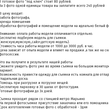
1 готовое фото “под ключ” стоит 80 рублей.
За 3 фото одной единицы товара вы заплатите всего 240 рублей
В цену входит:
работа фотографа,
аренда помешения
обработка фотографий и помещение модели на идеально белый фо
Внимание: оплата работы модели оплачивается отдельно.
Бесплатно подберем модель для съемки.
(женскую,мужскую,,сайз+,детскую модель).
Стоимость часа работы модели от 1000 до 3000 руб. в час.
Цена зависит от опыта модели и влияет на продажи ,а так же на ск
фотосессии.
Что вы получите в результате нашей работы
Сможете увидеть фото уже во время съемки на большом монитор
вариант.
Возможность привести одежду для съемки есть комната для отпари
гладильная доска.
Помощь при разгрузке и погрузке вещей.
Бесплатную парковку-в 30 шагах от фотостудии.
Готовые фотографии до 3х дней.
Съемка проходит рядом со станцией метро Марьино
На первой фотосъемке присутствие заказчика или его помощника 
Срок изготовления готовых фото с обработкой - 3дня