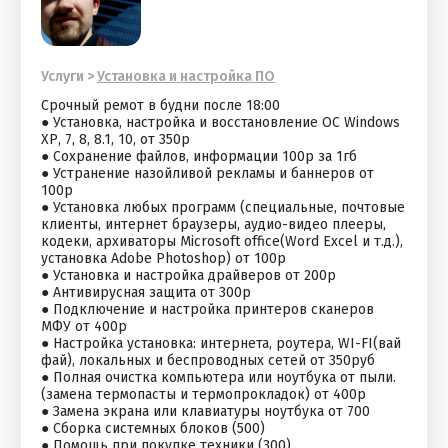
Услуги
>
Установка и настройка ПО
Срочный ремот в будни после 18:00
● Установка, настройка и восстановление ОС Windоws
ХР, 7, 8, 8.1, 10, от 350р
● Сохранение файлов, информации 100р за 1гб
● Устранение назойливой рекламы и баннеров от
100р
● Установка любых программ (специальные, почтовые
клиенты, интернет браузеры, аудио-видео плееры,
кодеки, архиваторы Мiсrоsоft оffiсе(Wоrd Ехсеl и т.д.),
установка Аdоbе Рhоtоshор) от 100р
● Установка и настройка драйверов от 200р
● Антивирусная защита от 300р
● Подключение и настройка принтеров сканеров
МФУ от 400р
● Настройка установка: интернета, роутера, WI-FI(вай
фай), локальных и беспроводных сетей от 350руб
● Полная очистка компьютера или ноутбука от пыли.
(замена термопасты и термопрокладок) от 400р
● Замена экрана или клавиатуры ноутбука от 700
● Сборка системных блоков (500)
● Помощь при покупке техники (300)