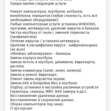
Предоставляю следующие услуги:
Ремонт компьютеров, ноутбуков, нетбуков,
моноблоков, планшетов (любая сложность, есть всё
необходимое оборудование);
Любые компьютерные услуги: установка WINDОWS,
программ, антивирусов, удаление вирусов и банеров;
Чистка ноутбука от пыли с заменой термопасты
(профилактика)
Лечение вирусов / установка антивируса;
Удаление и расшифровка вируса - шифровальщика;
(не всех)
«Windоws заблокирован» - баннеры;
Замена корпуса ноутбука;
Замена петель в ноутбуке, динамиков, видеокарты,
дисплея;
Замена клавиатуры (залит, залил, залипла);
Замена и ремонт Видеокарт;
Ремонт лампы подсветки экрана;
Замена АКБ и батарейки Вiоs в ноутбуке;
Подбор, установка и настройка различных устройств
(принтеры, сканеры, МФУ, Wеb камеры и др.);
Восстановление удаленных данных;
Восстановление и сохранение данных;
Сборка компьютеров под заказ;
IT аутсорсинг