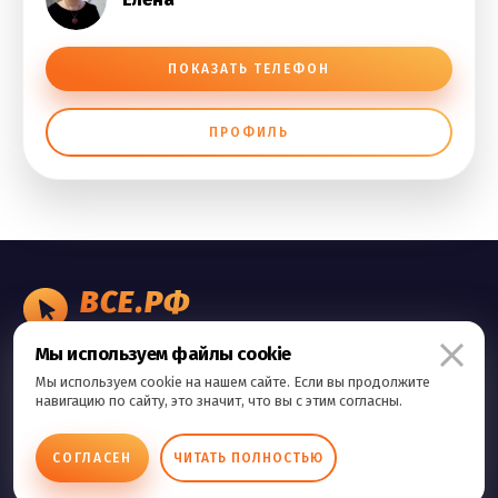
ПОКАЗАТЬ ТЕЛЕФОН
ПРОФИЛЬ
ВСЕ.РФ
БИЗНЕС ОБЪЯВЛЕНИЯ
Мы используем файлы cookie
Правила сервиса
Мы используем cookie на нашем сайте. Если вы продолжите
Политика конфиденциальности
навигацию по сайту, это значит, что вы с этим согласны.
Контакты
СОГЛАСЕН
ЧИТАТЬ ПОЛНОСТЬЮ
Copyright © 2026 Все.Рф Все права защищены