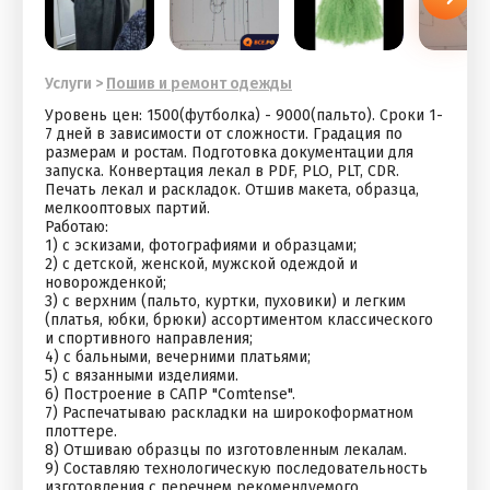
Услуги
>
Пошив и ремонт одежды
Уровень цен: 1500(футболка) - 9000(пальто). Сроки 1-
7 дней в зависимости от сложности. Градация по
размерам и ростам. Подготовка документации для
запуска. Конвертация лекал в PDF, PLO, PLT, CDR.
Печать лекал и раскладок. Отшив макета, образца,
мелкооптовых партий.
Работаю:
1) с эскизами, фотографиями и образцами;
2) с детской, женской, мужской одеждой и
новорожденкой;
3) с верхним (пальто, куртки, пуховики) и легким
(платья, юбки, брюки) ассортиментом классического
и спортивного направления;
4) с бальными, вечерними платьями;
5) с вязанными изделиями.
6) Построение в САПР "Comtense".
7) Распечатываю раскладки на широкоформатном
плоттере.
8) Отшиваю образцы по изготовленным лекалам.
9) Составляю технологическую последовательность
изготовления с перечнем рекомендуемого