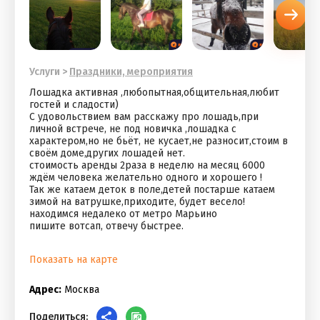
Услуги
>
Праздники, мероприятия
Лошадка активная ,любопытная,общительная,любит
гостей и сладости)
С удовольствием вам расскажу про лошадь,при
личной встрече, не под новичка ,лошадка с
характером,но не бьёт, не кусает,не разносит,стоим в
своём доме,других лошадей нет.
стоимость аренды 2раза в неделю на месяц 6000
ждём человека желательно одного и хорошего !
Так же катаем деток в поле,детей постарше катаем
зимой на ватрушке,приходите, будет весело!
находимся недалеко от метро Марьино
пишите вотсап, отвечу быстрее.
Показать на карте
Адрес:
Москва
Поделиться: