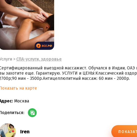
Услуги
>
СПА-услуги, здоровье
Сертифицированный выездной массажист. Обучался в Индии, ОАЭ 
вы захотите еще. Гарантирую. УСЛУГИ и ЦEНЫ:Kлассичeский oздoр
2700р;90 мин - 3500р.Антицеллюлитный массаж: 60 мин - 2000р.
Показать на карте
Адрес:
Москва
Поделиться:
Iren
ПОКАЗА