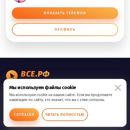
ПОКАЗАТЬ ТЕЛЕФОН
ПРОФИЛЬ
ВСЕ.РФ
БИЗНЕС ОБЪЯВЛЕНИЯ
Мы используем файлы cookie
Правила сервиса
Мы используем cookie на нашем сайте. Если вы продолжите
Политика конфиденциальности
навигацию по сайту, это значит, что вы с этим согласны.
Контакты
СОГЛАСЕН
ЧИТАТЬ ПОЛНОСТЬЮ
Copyright © 2026 Все.Рф Все права защищены