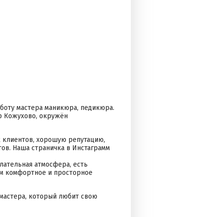
аботу мастера маникюра, педикюра.
кр Кожухово, окружён
х клиентов, хорошую репутацию,
тов. Наша страничка в Инстаграмм
лательная атмосфера, есть
ем комфортное и просторное
 мастера, который любит свою