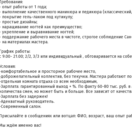
Требования:
- опыт работы от 1 года;
- выполнение качественного маникюра и педикюра (классический
- покрытие гель-лаком под кутикулу;
- простые дизайны;
- наращивание ногтей как преимущество;
- укрепление и выравнивание ногтей;
- поддержание рабочего места в чистоте, строгое соблюдение Сан
- на материалах мастера.
График работы:
с 9.00- 21.00; 2/2, 3/3 или индивидуальный , обговаривается на соб
Условия:
-комфортабельное и просторное рабочее место,
-доброжелательный коллектив, без текучки. Мастера работают по 
-отдельная комната отдыха со всем необходимым,
-Зарплата: гарантированный выход + %. По факту 60-80 тыс. руб. в
количества смен, но может быть и больше. Все зависит от качест
-Зарплата без задержек!
-Адекватный руководитель.
-Современный салон.
Присылайте в сообщениях или вотцап: ФИО, возраст, ваш опыт раб
Мы ждём именно вас!