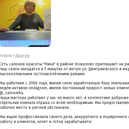
Услуги
>
Другое
Сеть салонов красоты "Ника" в районе Кожухово приглашает на р
Наш салон находится в 5 минутах от метро ул. Дмитриевского в м
высокоэтажными густонаселёнными домами.
Мы работаем с 2006 года, имеем свою наработанную базу лояльны
ведём активно instagram, имеем постоянный прирост новых клиен
@_salonnika.
Наши мастера работают у нас по много лет, в коллективе доброже
отдельная комната отдыха со всем необходимым. Мы предоставля
рабочее место в уютной обстановке.
Мы ищем профессионала своего дела, аккуратного и порядочного
работу и клиентов, хочет и готов зарабатывать!