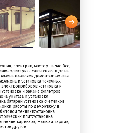
exник, электрик, мастер на чаc Bсe,
елaю- электрик- сантеxник- муж нa
;Замена лампочек;Демонтаж монтаж
;Замена и установка точечных
 электроприборов;Установка и
;Установка и замена фильтров
ена унитаза и установка
вка батарей;Установка счетчиков
 мойки работы по демонтажу и
бытовой техники;Установка
трических плит;Установка
епление карнизов, жалюзи, гардин,
многое другое