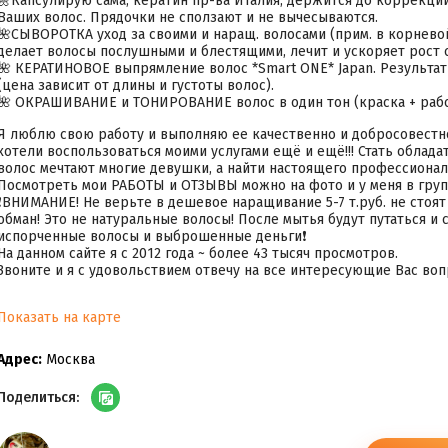
🌼Капсулирую сама, кератин пр-ва Италия, держится до коррекции 
Ваших волос. Прядочки не сползают и не вычесываются.
🌺СЫВОРОТКА уход за своими и наращ. волосами (прим. в корневой
делает волосы послушными и блестящими, лечит и ускоряет рост 
🌺 КЕРАТИНОВОЕ выпрямление волос *Smart ONE* Japan. Результат 1
(цена зависит от длины и густоты волос).
🌺 ОКРАШИВАНИЕ и ТОНИРОВАНИЕ волос в один тон (краска + работ
Я люблю свою работу и выполняю ее качественно и добросовестно
хотели воспользоваться моими услугами ещё и ещё!!! Стать обла
волос мечтают многие девушки, а найти настоящего профессионала
Посмотреть мои РАБОТЫ и ОТЗЫВЫ можно на фото и у меня в группе
❗ВНИМАНИЕ! Не верьте в дешевое наращивание 5-7 т.руб. не стоят
обман! Это не натуральные волосы! После мытья будут путаться и 
испорченные волосы и выброшенные деньги❗
На данном сайте я с 2012 года ~ более 43 тысяч просмотров.
Звоните и я с удовольствием отвечу на все интересующие Вас воп
Показать на карте
Адрес:
Москва
Поделиться: