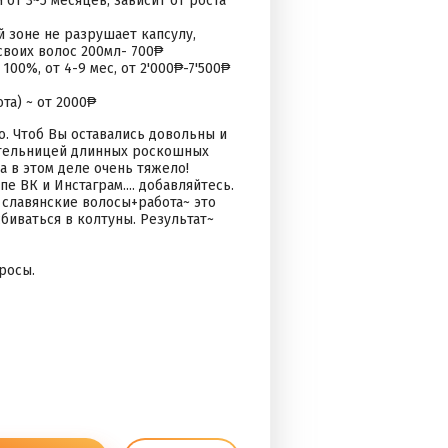
от 3~5 месяцев, зависит от роста
 зоне не разрушает капсулу,
своих волос 200мл- 700₱
00%, от 4-9 мес, от 2'000₱-7'500₱
а) ~ от 2000₱
. Чтоб Вы оставались довольны и
дательницей длинных роскошных
 в этом деле очень тяжело!
 ВК и Инстаграм.... добавляйтесь.
 славянские волосы+работа~ это
сбиваться в колтуны. Результат~
росы.