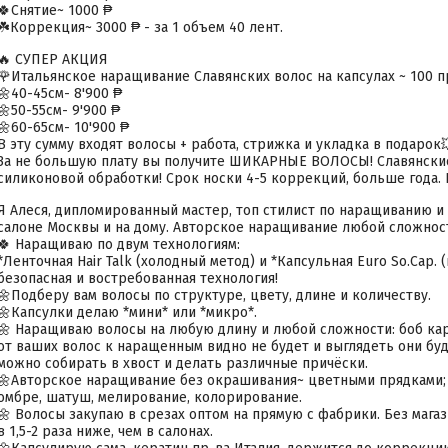
🍀Снятие~ 1000 ₱
☘️Коррекция~ 3000 ₱ - за 1 объем 40 лент.
🔥 СУПЕР АКЦИЯ
🌹Итальянское наращивание Славянских волос на капсулах ~ 100 п
🌼40-45см- 8'900 ₱
🌼50-55см- 9'900 ₱
🌼60-65см- 10'900 ₱
В эту сумму входят волосы + работа, стрижка и укладка в подарок
За не большую плату вы получите ШИКАРНЫЕ ВОЛОСЫ! Славянские
силиконовой обработки! Срок носки 4-5 коррекций, больше года. 
Я Алеся, дипломированный мастер, топ стилист по наращиванию и 
салоне Москвы и на дому. Авторское наращивание любой сложнос
🍀 Наращиваю по двум технологиям:
*Ленточная Hair Talk (холодный метод) и *Капсульная Euro So.Cap. 
безопасная и востребованная технология!
🌼Подберу вам волосы по структуре, цвету, длине и количеству.
🌼Капсулки делаю *мини* или *микро*.
🌼 Наращиваю волосы на любую длину и любой сложности: боб каре
от ваших волос к наращенным видно не будет и выглядеть они буд
можно собирать в хвост и делать различные причёски.
🌼Авторское наращивание без окрашивания~ цветными прядками;
омбре, шатуш, мелирование, колорирование.
🌼 Волосы закупаю в срезах оптом на прямую с фабрики. Без мага
в 1,5-2 раза ниже, чем в салонах.