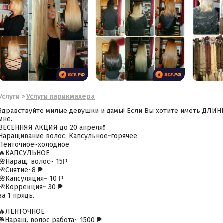
Услуги
>
Услуги парикмахера
Здравствуйте милые девушки и дамы! Если Вы хотите иметь ДЛИ
мне.
ВЕСЕННЯЯ АКЦИЯ до 20 апреля❗
Наращивание волос: Капсульное~горячее
Ленточное~холодное
🔥КАПСУЛЬНОЕ
🌺Наращ. волос~ 15₱
🌺Снятие~8 ₱
🌺Капсуляция~ 10 ₱
🌺Коррекция~ 30 ₱
за 1 прядь.
🔥ЛЕНТОЧНОЕ
☘️Наращ. волос работа~ 1500 ₱