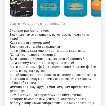
Услуги
>
Установка и настройка ПО
Сколько раз было такое:
Блин, где там этот клиент, ну которому позвонить
надо?
Куда же я его номер дел?
Блин, где этот файл сохранился.
Чёт я забыл, куда мне клиент пароль скидывал.
"Саша", ты позвонил клиенту?
Вася, сколько клиентов за сегодня обзвонили?
Чё, а почему клиент то не купил в итоге?
А эти постоянные файлы экселевские? В одном файле
одно, в другом другое.
А ещё клиенты постоянно, то на телефон позвонят, то
в ватсапп напишут, то почту отправят. И ищи потом,
чё он тебя хотел.
Именно поэтому, друзья мои, хочу вам предложить
решение.
CRM-система – это программное обеспечение,
которое помогает вам успешно контролировать
работу с клиентами, упорядочить и планировать её, а