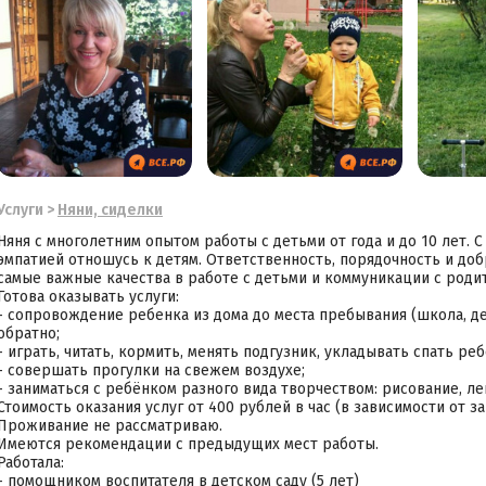
Услуги
>
Няни, сиделки
Няня с многолетним опытом работы с детьми от года и до 10 лет. 
эмпатией отношусь к детям. Ответственность, порядочность и добро
самые важные качества в работе с детьми и коммуникации с роди
Готова оказывать услуги:
- сопровождение ребенка из дома до места пребывания (школа, дет
обратно;
- играть, читать, кормить, менять подгузник, укладывать спать реб
- совершать прогулки на свежем воздухе;
- заниматься с ребёнком разного вида творчеством: рисование, леп
Стоимость оказания услуг от 400 рублей в час (в зависимости от за
Проживание не рассматриваю.
Имеются рекомендации с предыдущих мест работы.
Работала:
- помощником воспитателя в детском саду (5 лет)