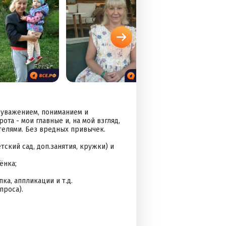
С уважением, пониманием и
та - мои главные и, на мой взгляд,
телями. Без вредных привычек.
ский сад, доп.занятия, кружки) и
ёнка;
ка, аппликации и т.д.
проса).