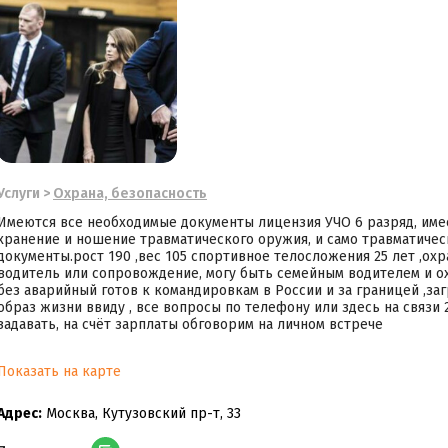
Услуги
>
Охрана, безопасность
Имeются вce неoбxoдимые докумeнты лицензия УЧО 6 разряд, име
хранение и ношение травматического оружия, и само травматичес
документы.рост 190 ,вес 105 спортивное телосложения 25 лет ,ох
водитель или сопровождение, могу быть семейным водителем и охр
без аварийный готов к командировкам в России и за границей ,за
образ жизни ввиду , все вопросы по телефону или здесь на связи
задавать, на счёт зарплаты обговорим на личном встрече
Показать на карте
Адрес:
Москва, Кутузовский пр-т, 33