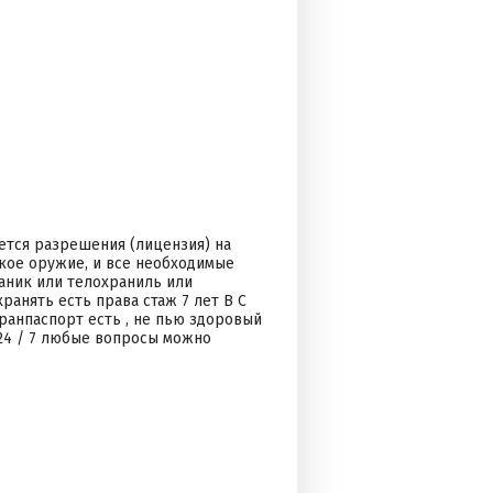
ется разрешения (лицензия) на
кое оружие, и все необходимые
раник или телохраниль или
анять есть права стаж 7 лет В С
гранпаспорт есть , не пью здоровый
 24 / 7 любые вопросы можно