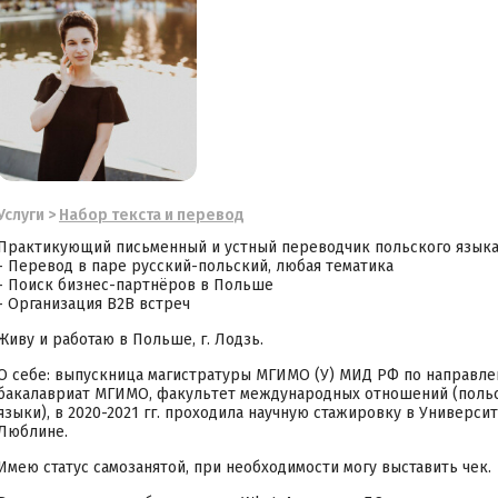
Услуги
>
Набор текста и перевод
Практикующий письменный и устный переводчик польского языка
- Перевод в паре русский-польский, любая тематика
- Поиск бизнес-партнёров в Польше
- Организация B2B встреч
Живу и работаю в Польше, г. Лодзь.
О себе: выпускница магистратуры МГИМО (У) МИД РФ по направле
бакалавриат МГИМО, факультет международных отношений (польск
языки), в 2020-2021 гг. проходила научную стажировку в Универс
Люблине.
Имею статус самозанятой, при необходимости могу выставить чек.