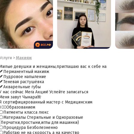
Услуги
>
Макияж
Милые девушки и женщины,приглашаю вас к себе на
🪶Перманентный макияж
🪶Пудровое напыление
🪶Теневая растушёвка
🪶Акварельные губы
У нас сейчас Мега Акция! Успейте записаться
Меня завут Чынара🌺
Я сертифицированный мастер с Медицинским
⚕️👩‍⚕️Образованием
⚪️Пигменты класса люкс
⚪️Материалы Стерильные и Одноразовые
(Перчатки,простыни,иглы для машинки)
⚪️Процедура Безболезненно
⚪️Работаю не на скорость а на качество