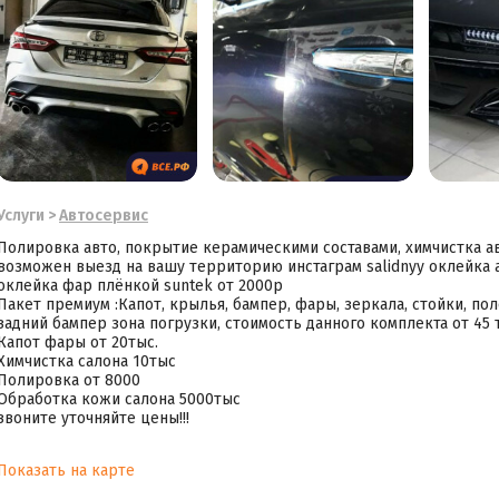
Услуги
>
Автосервис
Полировка авто, покрытие керамическими составами, химчистка а
возможен выезд на вашу территорию инстаграм salidnyy оклейка 
оклейка фар плёнкой suntek от 2000р
Пакет премиум :Капот, крылья, бампер, фары, зеркала, стойки, по
задний бампер зона погрузки, стоимость данного комплекта от 45 
Капот фары от 20тыс.
Химчистка салона 10тыс
Полировка от 8000
Обработка кожи салона 5000тыс
звоните уточняйте цены!!!
Показать на карте