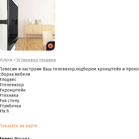
Услуги
>
Установка техники
Повесим и настроим Ваш телевизор,подберем кронштейн и прокон
сборка мебели
#подвес
#телевизор
#кронштейн
#техника
#на стену
#тумбочка
#hi fi
Показать на карте
Адрес:
Москва