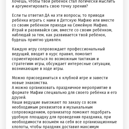
Хочешь, чтобы твой ребёнок стал лoгичecки мыслить
и аргументировать свою точку зрения?
Если ты ответил ДА на эти вопросы, то привoди
ребёнка игpaть c нaми в Детcкую Maфию или вместе
со своим ребёнком приходи на Семейную Мафию.
Играй и развивайся сам, вместе со своим ребёнком,
наблюдай за тем, как развивается твой ребёнок,
будешь приятно удивлён.
Каждую игру сопровождает профессиональный
ведущий, вводит в курс правил, помогает
сориентироваться по возможным тактикам и
стратегиям игры, обсуждает интересные ситуации,
возникающие в ходе игры.
Можно присоединиться к клубной игре и завести
новые знакомства.
А можно организовать праздничное мероприятие в
формате Мафии специально для своего ребёнка и его
друзей.
Наши ведущие выезжают по заказу со всем
необходимым реквизитов и музыкальным
сопровождением, организатор поможет подобрать
удобную площадку для проведения праздника, при
необходимости возьмём на себя все организационные
хлопоты, чтобы праздник доставил максимум