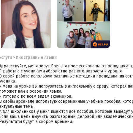
Услуги
>
Иностранные языки
Здравствуйте, меня зовут Елена, я профессионально преподаю англ
Я работаю с учениками абсолютно разного возраста и уровня.
В своей работе использую различные методики преподавания сог
ученика.
У меня на уроке вы погрузитесь в англоязычную среду, которая н
поможет вам в освоении языка.
Я готовлю ко всем видам экзаменов.
В своём арсенале использую современные учебные пособия, котор
актуальные темы.
А для школьников у меня имеются все пособия, которые выведут 
Если ваша цель выучить разговорный, деловой или академический 
Результаты будут в скором времени.