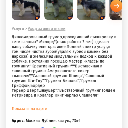
Услуги
>
Уход за животными
Дипломированный грумер,проходивший стажировку в
сети салонах'' Милорд''(стаж работы 7 лет) сделает
вашу собачку еще красивее.Полный спектр услуг,в
том числе чистка зубов(удаляю зубной камень без
наркоза) и желез.Индивидуальный подход к каждой
собачке. Постоянно посещаю мастер -классы по
грумингу:''Креативный груминг'',''Выставочная и
салонный груминг Американского кокер
спаниеля'',''Салонный груминг Шпица'',''Салонный
груминг Ши-Тцу'',''Груминг Бишона'',''Груминг
Гриффон,Бордер
терьер,Цвергшнауцер'',''Выставочный груминг Голден
Ретривира и Ковалер Кинг Чарльз Спаниеля''
Показать на карте
Адрес:
Москва, Дубнинская ул., 73к4