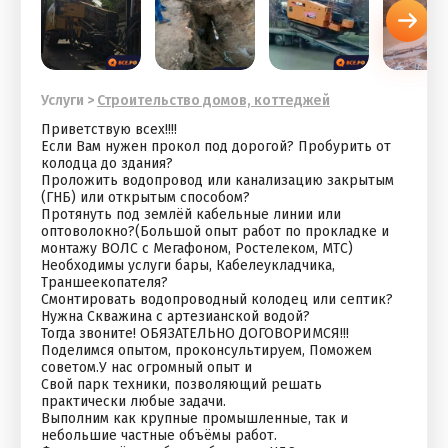
Услуги
>
Строительство домов, коттеджей
Приветствую всех!!!!
Если Вам нужен прокол под дорогой? Пробурить от
колодца до здания?
Проложить водопровод или канализацию закрытым
(ГНБ) или открытым способом?
Протянуть под землёй кабельные линии или
оптоволокно?(Большой опыт работ по прокладке и
монтажу ВОЛС с Мегафоном, Ростелеком, МТС)
Необходимы услуги бары, Кабелеукладчика,
Траншеекопателя?
Смонтировать водопроводный колодец или септик?
Нужна Скважина с артезианской водой?
Тогда звоните! ОБЯЗАТЕЛЬНО ДОГОВОРИМСЯ!!!
Поделимся опытом, проконсультируем, Поможем
советом.У нас огромный опыт и
Свой парк техники, позволяющий решать
практически любые задачи.
Выполним как крупные промышленные, так и
небольшие частные объёмы работ.