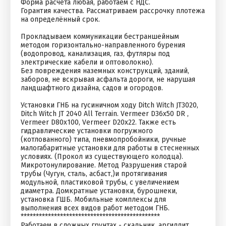
Форма расчёта любая, работаем с НДС.
Горантия качества. Рассматриваем рассрочку плотежа
на определённый срок.
Прокладываем коммуникации бестраншейным
методом горизонтально-направленного бурения
(водопровод, канализация, газ, футляры под
электрические кабели и оптоволокно).
Без повреждения наземных конструкций, зданий,
заборов, не вскрывая асфальта дороги, не нарушая
ландшафтного дизайна, садов и огородов.
Установки ГНБ на гусиничном ходу Ditch Witch JT3020,
Ditch Witch JT 2040 All Terrain. Vermeer D36x50 DR ,
Vermeer D80x100, Vermeer D20x22. Также есть
гидравлические установки погружного
(котлованного) типа, пневмопробойники, ручные
малогабаритные установки для работы в стесненных
условиях. (Прокол из существующего колодца).
Микротонулирование. Метод Разрушения старой
трубы (Чугун, сталь, асбаст,)и протягивания
модульной, пластиковой трубы, с увеличением
диаметра. Домкратные установки, бурошнеки,
установка ГШБ. Мобильные комплексы для
выполнения всех видов работ методом ГНБ.
**********************************************
Работаем в сложных грунтах - скальник, аргиллит,