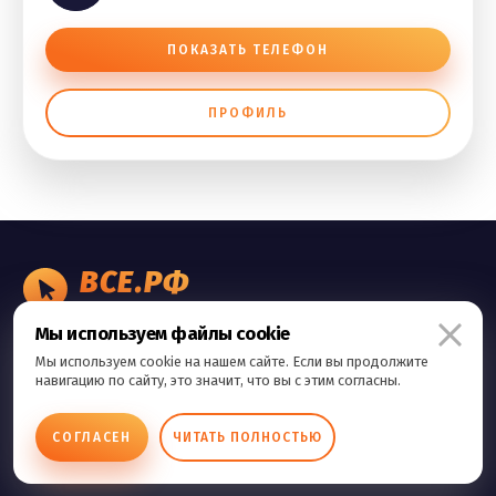
ПОКАЗАТЬ ТЕЛЕФОН
ПРОФИЛЬ
ВСЕ.РФ
БИЗНЕС ОБЪЯВЛЕНИЯ
Мы используем файлы cookie
Правила сервиса
Мы используем cookie на нашем сайте. Если вы продолжите
Политика конфиденциальности
навигацию по сайту, это значит, что вы с этим согласны.
Контакты
СОГЛАСЕН
ЧИТАТЬ ПОЛНОСТЬЮ
Copyright © 2026 Все.Рф Все права защищены