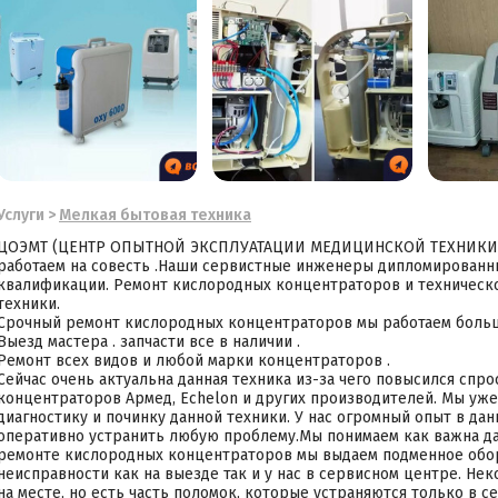
Услуги
>
Мелкая бытовая техника
ЦОЭМТ (ЦЕНТР ОПЫТНОЙ ЭКСПЛУАТАЦИИ МЕДИЦИНСКОЙ ТЕХНИКИ).
работаем на совесть .Наши сервистные инженеры дипломированн
квалификации. Ремонт кислородных концентраторов и техническ
техники.
Срочный ремонт кислородных концентраторов мы работаем больше
Выезд мастера . запчасти все в наличии .
Ремонт всех видов и любой марки концентраторов .
Сейчас очень актуальна данная техника из-за чего повысился спр
концентраторов Армед, Echelon и других производителей. Мы уже
диагностику и починку данной техники. У нас огромный опыт в дан
оперативно устранить любую проблему.Мы понимаем как важна дан
ремонте кислородных концентраторов мы выдаем подменное обор
неисправности как на выезде так и у нас в сервисном центре. Н
на месте, но есть часть поломок, которые устраняются только в 