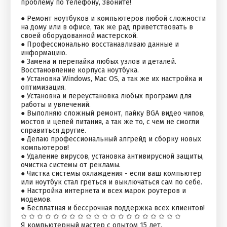
проблему по телефону, Звоните!
● Ремонт ноутбуков и компьютеров любой сложности
на дому или в офисе, так же рад приветствовать в
своей оборудованной мастерской.
● Профессионально восстанавливаю данные и
информацию.
● Замена и перепайка любых узлов и деталей.
Восстановление корпуса ноутбука.
● Установка Windows, Mac OS, а так же их настройка и
оптимизация.
● Установка и переустановка любых программ для
работы и увлечений.
● Выполняю сложный ремонт, пайку BGA видео чипов,
мостов и цепей питания, а так же то, с чем не смогли
справиться другие.
● Делаю профессиональный апгрейд и сборку новых
компьютеров!
● Удаление вирусов, установка антивирусной защиты,
очистка системы от рекламы.
● Чистка системы охлаждения - если ваш компьютер
или ноутбук стал греться и выключаться сам по себе.
● Настройка интернета и всех марок роутеров и
модемов.
● Бесплатная и бессрочная поддержка всех клиентов!
✩ ✩ ✩ ✩ ✩ ✩ ✩ ✩ ✩ ✩ ✩ ✩ ✩ ✩ ✩ ✩ ✩ ✩ ✩ ✩
Я компьютерный мастер с опытом 15 лет.