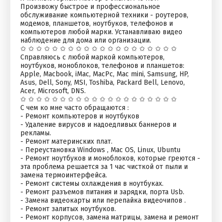
Произвожу быстрое и профессиональное
обслуживание компьютерной техники - роутеров,
модемов, планшетов, ноутбуков, телефонов и
компьютеров любой марки. Устанавливаю видео
наблюдение для дома или организации.
✩ ✩ ✩ ✩ ✩ ✩ ✩ ✩ ✩ ✩ ✩ ✩ ✩ ✩ ✩ ✩ ✩ ✩ ✩ ✩
Справляюсь с любой маркой компьютеров,
ноутбуков, моноблоков, телефонов и планшетов:
Apple, Macbook, iMac, MacPc, Mac mini, Samsung, HP,
Asus, Dell, Sony, MSI, Toshiba, Packard Bell, Lenovo,
Acer, Microsoft, DNS.
✩ ✩ ✩ ✩ ✩ ✩ ✩ ✩ ✩ ✩ ✩ ✩ ✩ ✩ ✩ ✩ ✩ ✩ ✩ ✩
С чем ко мне часто обращаются :
- Ремонт компьютеров и ноутбуков
- Удаление вирусов и надоедливых баннеров и
рекламы.
- Ремонт материнских плат.
- Переустановка Windows , Mac OS, Linux, Ubuntu
- Ремонт ноутбуков и моноблоков, которые греются -
эта проблема решается за 1 час чисткой от пыли и
замена термоинтерфейса.
- Ремонт системы охлаждения в ноутбуках.
- Ремонт разъемов питания и зарядки, порта Usb.
- Замена видеокарты или перепайка видеочипов .
- Ремонт залитых ноутбуков.
- Ремонт корпусов, замена матрицы, замена и ремонт