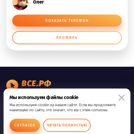
Олег
ПОКАЗАТЬ ТЕЛЕФОН
ПРОФИЛЬ
ВСЕ.РФ
БИЗНЕС ОБЪЯВЛЕНИЯ
Мы используем файлы cookie
Правила сервиса
Мы используем cookie на нашем сайте. Если вы продолжите
Политика конфиденциальности
навигацию по сайту, это значит, что вы с этим согласны.
Контакты
СОГЛАСЕН
ЧИТАТЬ ПОЛНОСТЬЮ
Copyright © 2026 Все.Рф Все права защищены