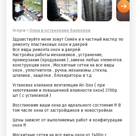
Услуги
>
Окна и остекление балконов
Здравствуйте меня зовут Семён и я частный мастер по
ремонту пластиковых окон и дверей
Все виды ремонта окон и дверей:
Настройка работы механизмов , устранение,
промерзания (продувания ) ,замена любых элементов
конструкции окон , Москитные сетки на все виды
окон , уплотнители , ручки, механизмы ,стекла,
штапики , защёлки , блокираторы и т.д
Установка клапанов вентиляции Air-box ( при
запотевания и повышенной влажности окон) 2700р
шт ( с установкой )
Восстановим ваши окна до идеального состояния !!! В
том числе окна от застройщиков в новостройках
Цены зависят от выполняемых работ и конфигурации
окон !!!
Москитные сетки на все виды окон от 1400р с