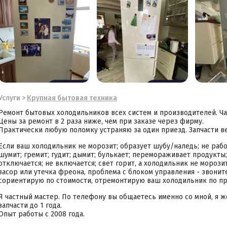
Услуги
>
Крупная бытовая техника
Ремонт бытовых холодильников всех систем и производителей. Час
Цены за ремонт в 2 раза ниже, чем при заказе через фирму.
Практически любую поломку устраняю за один приезд. Запчасти 
Если ваш холодильник не морозит; образует шубу/наледь; не раб
шумит; гремит; гудит; дымит; булькает; перемораживает продукты
отключается; не включается; свет горит, а холодильник не морози
засор или утечка фреона, проблема с блоком управления - звони
сориентирую по стоимости, отремонтирую ваш холодильник по пр
Я частный мастер. По телефону вы общаетесь именно со мной, я ж
запчасти до 1 года.
Опыт работы с 2008 года.