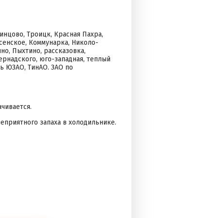
нцово, Троицк, Красная Пахра,
сенское, Коммунарка, Николо-
но, Пыхтино, рассказовка,
ернадского, юго-западная, теплый
сь ЮЗАО, ТинАО. ЗАО по
чивается.
еприятного запаха в холодильнике.