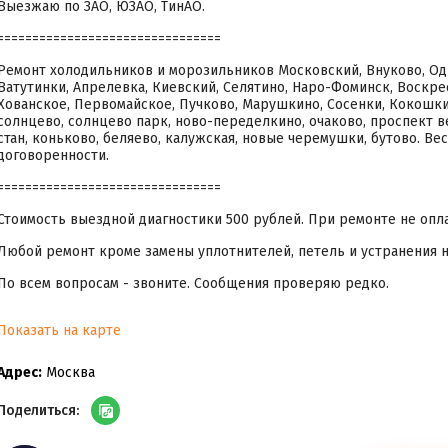
Выезжаю по ЗАО, ЮЗАО, ТинАО.
================================
Ремонт холодильников и морозильников Московский, Внуково, Оди
Ватутинки, Апрелевка, Киевский, Селятино, Наро-Фоминск, Воскре
Хованское, Первомайское, Пучково, Марушкино, Сосенки, Кокошки
солнцево, солнцево парк, ново-переделкино, очаково, проспект в
стан, коньково, беляево, калужская, новые черемушки, бутово. Ве
договоренности.
================================
Стоимость выездной диагностики 500 рублей. При ремонте не опла
Любой ремонт кроме замены уплотнителей, петель и устранения н
По всем вопросам - звоните. Сообщения проверяю редко.
Показать на карте
Адрес:
Москва
Поделиться: