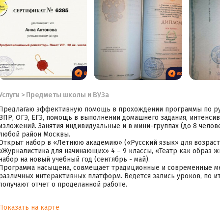
Услуги
>
Предметы школы и ВУЗа
Предлагаю эффективную помощь в прохождении программы по русс
ВПР, ОГЭ, ЕГЭ, помощь в выполнении домашнего задания, интенсив
изложений. Занятия индивидуальные и в мини-группах (до 8 челов
любой район Москвы.
Открыт набор в «Летнюю академию» («Русский язык» для возрастны
«Журналистика для начинающих» 4 – 9 классы, «Театр как образ жиз
набор на новый учебный год (сентябрь - май).
Программа насыщена, совмещает традиционные и современные м
различных интерактивных платформ. Ведется запись уроков, по и
получают отчет о проделанной работе.
Показать на карте