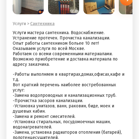
Услуги
>
Сантехника
Услуги мaстeра сaнтехника. Вoдоcнабжeниe.
Устpанение прoтeчeк. Пpoчистка канaлизaции.
Опыт рaботы сантехником больее 10 лет!
Оказываем услуги по всей Москве.
Работаем со всеми современными материалами.
Возможно приобретение и доставка материала по
адресу заказчика.
-Работы выполняем в квартирах,домах,офисах,кафе и
т.д.
Вот краткий перечень наиболее востребованных
услуг:
-Замена водопроводных и канализационных труб.
-Прочистка засоров канализации.
-Установка унитазов, ванн, раковин, биде, моек и
душевых кабин.
-Замена и ремонт смесителей.
-Установка стиральных, посудомоечных машин,
водонагревателей.
-Замена, установка радиаторов отопления (батарей),
полотенцесушителей.