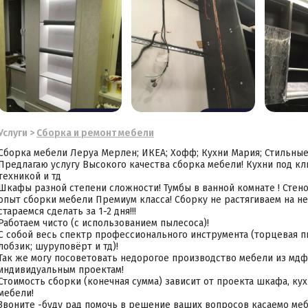
Услуги
>
Сборка и ремонт мебели
Сборка мебели Леруа Мерлен; ИКЕА; Хофф; Кухни Мария; Стильные
Предлагаю услугу Высокого качества сборка мебели! Кухни под кл
техникой и тд
Шкафы разной степени сложности! Тумбы в ванной комнате ! Стено
опыт сборки мебели Премиум класса! Сборку не растягиваем на 
стараемся сделать за 1-2 дня!!!
Работаем чисто (с использованием пылесоса)!
С собой весь спектр профессионального инструмента (торцевая п
лобзик; шуруповёрт и тд)!
Так же могу посоветовать недорогое производство мебели из мдф 
индивидуальным проектам!
Стоимость сборки (конечная сумма) зависит от проекта шкафа, кух
мебели!
Звоните -буду рад помочь в решение ваших вопросов касаемо меб