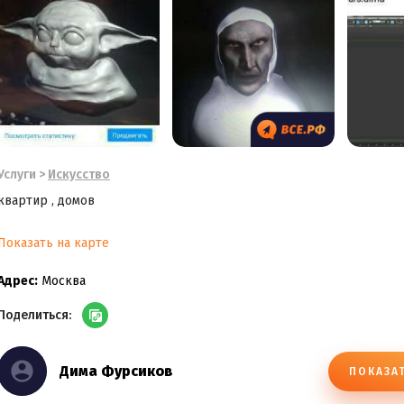
Услуги
>
Искусство
квартир , домов
Показать на карте
Адрес:
Москва
Поделиться:
Дима Фурсиков
ПОКАЗА