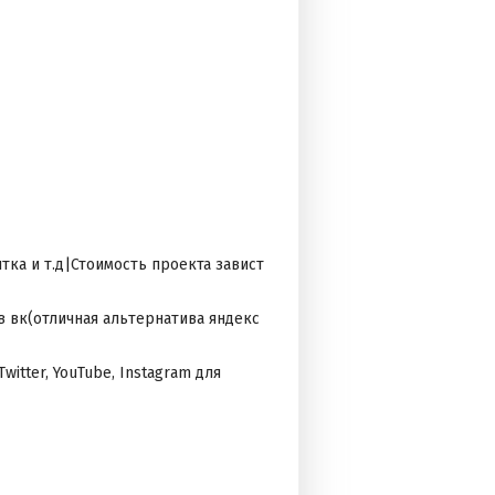
тка и т.д|Стоимость проекта завист
 вк(отличная альтернатива яндекс
witter, YouTube, Instagram для