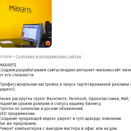
Услуги
>
Cоздание и продвижение сайтов
MAXARTS
Создаем,разрабатываем сайты:лендинг,интернет-магазин,сайт-визи
от его сложности.
Профессиональная настройка и запуск таргетированной рекламы в
директ).
Также раскрутка групп: Вконтакте, Facebook, Однокласcники, Mail, T
поднятия уровня доверия и статуса вашему бизнесу.
Прогон по каталогам и доскам объявлений.
SEO продвижение.
Создание продающей яндекс директ и гугл адвордс компании.
Так же предлагаем:
Ремонт компьютеров с выездом мастера в офис или на дом.