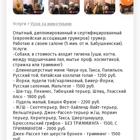
Услуги
>
Уход за животными
Опытный, дипломированный и сертифицированный
(европейская ассоциация грумеров) грумер.
Работаю в своем салоне (5 мин. от м. Бабушкинская).
Услуги:
-Собаки, в стоимость входит гигиена (уши, когти,
между подушечками лап, мытье проф. косметикой,
стрижка или тримминг):
- Длинношерстные мини: Чихуа-хуа, Такса, Папильон,
Русский той, Китайская хохлатая голая - 1200 руб.
- Йорки, пудели той/карликовый, Бивер-Йорки,
Русская салонная, Мальтезе - 1500 руб.
- Ши-тцу, Пекинес, Тибецкий терьер, Шпиц, Лхасский
Апсо - 1800 руб.
- Пудель малый, Бишон Фризе - 2200 руб.
- Ж/Ш - Скотчтерьер, Вест-Хайленд-Вайт-терьер,
Вельштерьер, Джек-Рассел-терьер ж/ш, Норвич
терьер, Кернтерьер, Такса, Цвергшнауцер,
Брюссельский грифон - БЕЗ ТРИММИНГА - 1500, С
ТРИММИНГОМ - 2000 руб.
Джек-Рассел тип шерсти брокен - тримминг - 1500
руб.