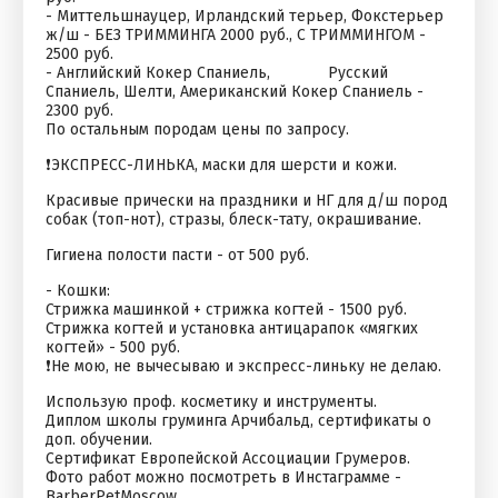
- Миттельшнауцер, Ирландский терьер, Фокстерьер
ж/ш - БЕЗ ТРИММИНГА 2000 руб., С ТРИММИНГОМ -
2500 руб.
- Английский Кокер Спаниель, Русский
Спаниель, Шелти, Американский Кокер Спаниель -
2300 руб.
По остальным породам цены по запросу.
❗️ЭКСПРЕСС-ЛИНЬКА, маски для шерсти и кожи.
Красивые прически на праздники и НГ для д/ш пород
собак (топ-нот), стразы, блеск-тату, окрашивание.
Гигиена полости пасти - от 500 руб.
- Кошки:
Стрижка машинкой + стрижка когтей - 1500 руб.
Стрижка когтей и установка антицарапок «мягких
когтей» - 500 руб.
❗️Не мою, не вычесываю и экспресс-линьку не делаю.
Использую проф. косметику и инструменты.
Диплом школы груминга Арчибальд, сертификаты о
доп. обучении.
Сертификат Европейской Ассоциации Грумеров.
Фото работ можно посмотреть в Инстаграмме -
BarberPetMoscow