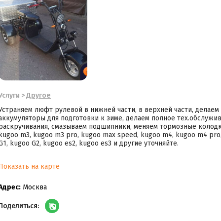
Услуги
>
Другое
Устраняем люфт рулевой в нижней части, в верхней части, делае
аккумуляторы для подготовки к зиме, делаем полное тех.обслужив
раскручивания, смазываем подшипники, меняем тормозные колодк
kugoo m3, kugoo m3 pro, kugoo max speed, kugoo m4, kugoo m4 pro,
G1, kugoo G2, kugoo es2, kugoo es3 и другие уточняйте.
Показать на карте
Адрес:
Москва
Поделиться: