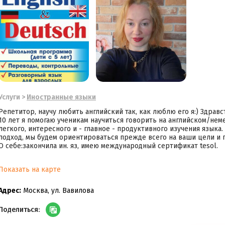
Услуги
>
Иностранные языки
Репетитор, научу любить английский так, как люблю его я:) Здравс
10 лет я помогаю ученикам научиться говорить на английском/нем
легкого, интересного и - главное - продуктивного изучения язык
подход, мы будем ориентироваться прежде всего на ваши цели и 
О себе:закончила ин. яз, имею международный сертификат tesol.
Показать на карте
Адрес:
Москва, ул. Вавилова
Поделиться: