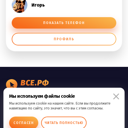
Игорь
ПОКАЗАТЬ ТЕЛЕФОН
ПРОФИЛЬ
ВСЕ.РФ
БИЗНЕС ОБЪЯВЛЕНИЯ
Мы используем файлы cookie
Правила сервиса
Мы используем cookie на нашем сайте. Если вы продолжите
Политика конфиденциальности
навигацию по сайту, это значит, что вы с этим согласны.
Контакты
СОГЛАСЕН
ЧИТАТЬ ПОЛНОСТЬЮ
Copyright © 2026 Все.Рф Все права защищены