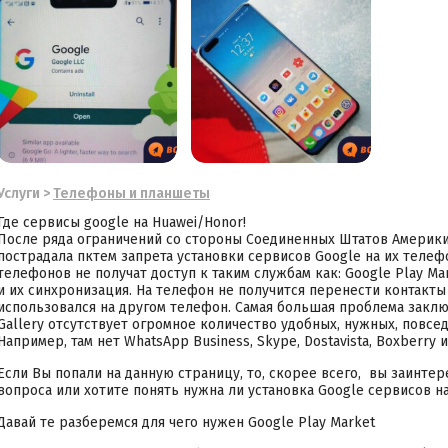
Услуги
>
Телефоны и планшеты
Где сервисы google на Huawei/Honor!
После ряда ограничений со стороны Соединенных Штатов Америки
пострадала пктем запрета установки сервисов Google на их телеф
телефонов не получат доступ к таким службам как: Google Play Ma
и их синхронизация. На телефон не получится перенести контакты
использовался на другом телефон. Самая большая проблема заключ
Gallery отсутствует огромное количество удобных, нужных, повсе
Например, там нет WhatsApp Business, Skype, Dostavista, Boxberry
Если Вы попали на данную страницу, то, скорее всего, вы заинте
вопроса или хотите понять нужна ли установка Google сервисов н
Давай те разберемся для чего нужен Google Play Market