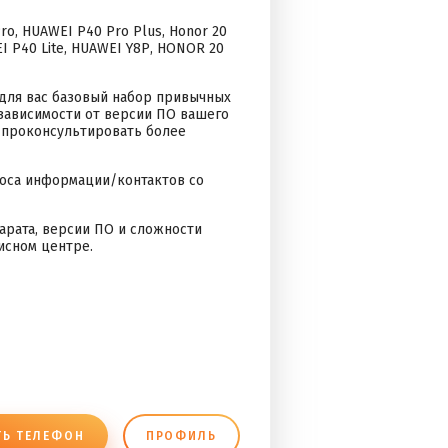
rо, НUАWЕI Р40 Рrо Рlus, Ноnоr 20
ЕI Р40 Litе, НUАWЕI Y8Р, НОNОR 20
 для вас базовый набор привычных
 зависимости от версии ПО вашего
с проконсультировать более
носа информации/контактов со
парата, версии ПО и сложности
исном центре.
ТЬ ТЕЛЕФОН
ПРОФИЛЬ