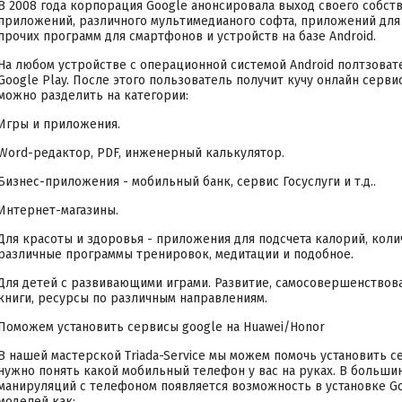
В 2008 года корпорация Google анонсировала выход своего собст
приложений, различного мультимедианого софта, приложений для
прочих программ для смартфонов и устройств на базе Android.
На любом устройстве с операционной системой Android полтзоват
Google Play. После этого пользователь получит кучу онлайн сервис
можно разделить на категории:
Игры и приложения.
Word-редактор, PDF, инженерный калькулятор.
Бизнес-приложения - мобильный банк, сервис Госуслуги и т.д..
Интернет-магазины.
Для красоты и здоровья - приложения для подсчета калорий, коли
различные программы тренировок, медитации и подобное.
Для детей с развивающими играми. Развитие, самосовершенствов
книги, ресурсы по различным направлениям.
Поможем установить сервисы google на Huawei/Honor
В нашей мастерской Triada-Service мы можем помочь установить се
нужно понять какой мобильный телефон у вас на руках. В большин
манируляций с телефоном появляется возможность в установке Goo
моделей как: