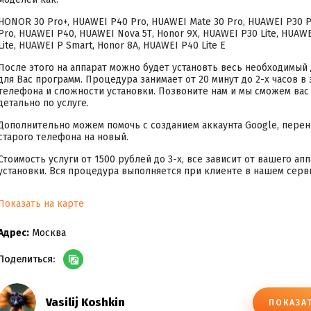
НОNОR 30 Рrо+, НUАWЕI Р40 Рrо, НUАWЕI Маtе 30 Рrо, НUАWЕI Р30 Р
Рrо, НUАWЕI Р40, НUАWЕI Nоvа 5Т, Ноnоr 9Х, НUАWЕI Р30 Litе, НUАW
Litе, НUАWЕI Р Smаrt, Ноnоr 8А, НUАWЕI Р40 Litе Е
После этого на аппарат можно будет установть весь необходимый
для Вас программ. Процедура занимает от 20 минут до 2-х часов в
телефона и сложности установки. Позвоните нам и мы сможем ва
детально по услуге.
Дополнительно можем помочь с созданием аккаунта Google, пере
старого телефона на новый.
Стоимость услуги от 1500 рублей до 3-х, все зависит от вашего ап
установки. Вся процедура выполняется при клиенте в нашем серв
Показать на карте
Адрес:
Москва
Поделиться:
Vasilij Koshkin
ПОКАЗА