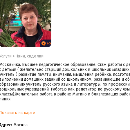
Услуги
>
Няни, сиделки
Москвичка. Высшее педагогическое образование. Стаж работы с дет
с детьми ( желательно старший дошкольник и школьник младших 
учитель ( развитие памяти, внимания, мышления ребёнка, подгото
выполнении домашних заданий со школьником, развивающие и обу
образованию учитель русского языка и литературы, по профессии
дошкольных учреждений. Работаю как репетитор по русскому язы
классы).Желательна работа в районе Митино и близлежащих район
линия.
Показать на карте
Адрес:
Москва