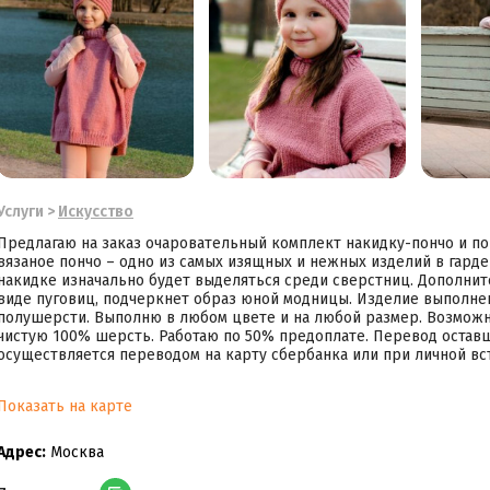
Услуги
>
Искусство
Предлагаю на заказ очаровательный комплект накидку-пончо и по
вязаное пончо – одно из самых изящных и нежных изделий в гарде
накидке изначально будет выделяться среди сверстниц. Дополни
виде пуговиц, подчеркнет образ юной модницы. Изделие выполне
полушерсти. Выполню в любом цвете и на любой размер. Возможн
чистую 100% шерсть. Работаю по 50% предоплате. Перевод оставш
осуществляется переводом на карту сбербанка или при личной вс
Показать на карте
Адрес:
Москва