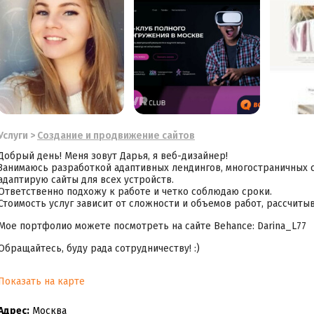
Услуги
>
Cоздание и продвижение сайтов
Добрый день! Меня зовут Дарья, я веб-дизайнер!
Занимаюсь разработкой адаптивных лендингов, многостраничных с
адаптирую сайты для всех устройств.
Ответственно подхожу к работе и четко соблюдаю сроки.
Стоимость услуг зависит от сложности и объемов работ, рассчиты
Мое портфолио можете посмотреть на сайте Behance: Darina_L77
Обращайтесь, буду рада сотрудничеству! :)
Показать на карте
Адрес:
Москва