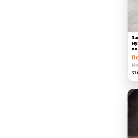
За
му
ин
П
Мо
31.