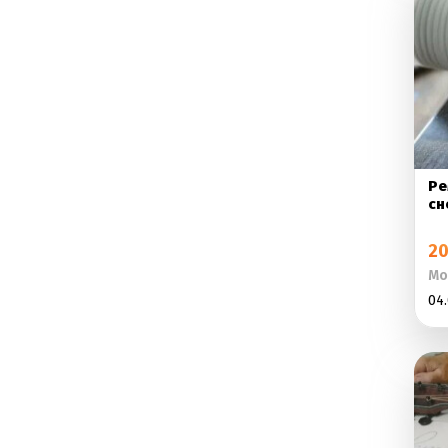
Ре
сн
20
Мо
04.