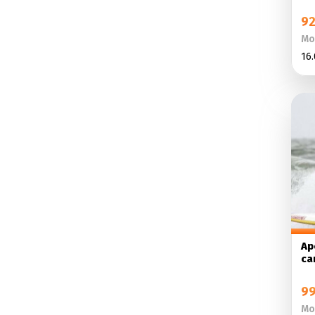
92
Мо
16.
Ар
са
99
Мо