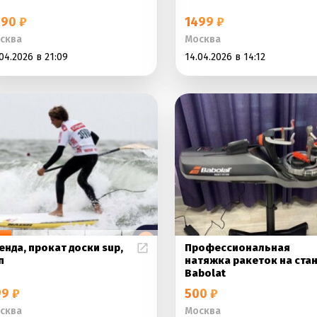
90 ₽
1499 ₽
сква
Москва
04.2026 в 21:09
14.04.2026 в 14:12
енда, прокат доски sup,
Профессиональная
п
натяжка ракеток на ста
Babolat
9 ₽
500 ₽
сква
Москва