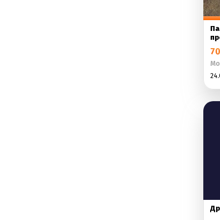
Па
пр
70
Мо
24.
Др