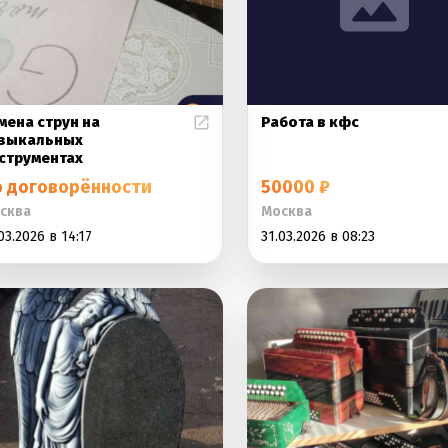
мена струн на
Работа в кфс
зыкальных
струментах
о договорённости
50000 ₽
сква
Москва
03.2026 в 14:17
31.03.2026 в 08:23